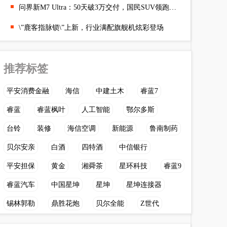
问界新M7 Ultra：50天破3万交付，国民SUV领跑新势力！
\”鹿客指脉锁\”上新，行业满配旗舰机炫彩登场
推荐标签
平安消费金融
海信
中建土木
睿蓝7
睿蓝
睿蓝枫叶
人工智能
鄂尔多斯
台铃
装修
海信空调
新能源
鲁南制药
贝尔安亲
白酒
四特酒
中信银行
平安担保
黄金
湘舜茶
星环科技
睿蓝9
睿蓝汽车
中国星坤
星坤
星坤连接器
锡林郭勒
鼎胜花炮
贝尔全能
Z世代