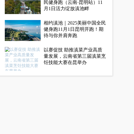
民健身跑（云南·昆明站）11
月1日活力绽放滇池畔
相约滇池｜2025美丽中国全民
健身跑11月1日昆明开跑！期
待与你并肩奔跑
以赛促技 助推滇菜产业高质
量发展，云南省第三届滇菜烹
饪技能大赛在昆举办