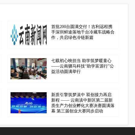
首批200台圆满交付！吉利远程携
手深圳鲜途落地千台冷藏车战略合
作，共启绿色冷链新篇
七载初心映担当 助学筑梦暖童心
——云南驷马科技“助学富源行”公
益活动圆满举行
新质引擎筑梦滇中 双创接力再启
新程 —— 云南滇中新区第二届新
质生产力创业孵化大赛决赛圆满落
幕 第三届创业大赛同步启动