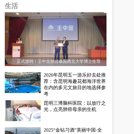
生活
正式授聘！王中念担任泰国西北大学博士生导
2026年昆明五一游乐好去处推
荐：含昆明海趣花都海洋世界
在内的多元文旅目的地选择参
考
昆明三博脑科医院：以放疗之
光，点亮肺癌母亲的生机
2025“金钻习酒”美丽中国·全