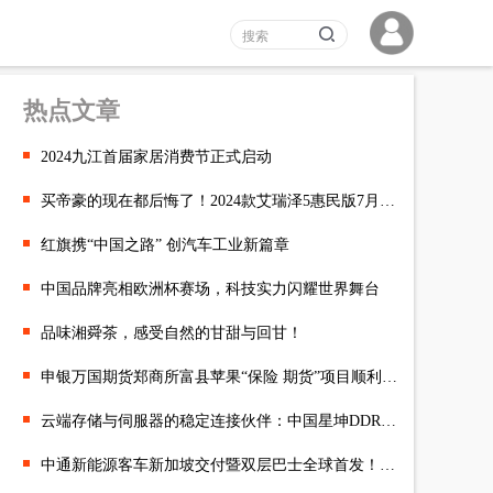
热点文章
2024九江首届家居消费节正式启动
买帝豪的现在都后悔了！2024款艾瑞泽5惠民版7月最新政策，至高70
红旗携“中国之路” 创汽车工业新篇章
中国品牌亮相欧洲杯赛场，科技实力闪耀世界舞台
品味湘舜茶，感受自然的甘甜与回甘！
申银万国期货郑商所富县苹果“保险 期货”项目顺利结项
云端存储与伺服器的稳定连接伙伴：中国星坤DDR4 DIP连接器
中通新能源客车新加坡交付暨双层巴士全球首发！跑出绿色出海“加