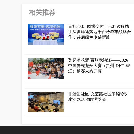
相关推荐
首批200台圆满交付！吉利远程携
手深圳鲜途落地千台冷藏车战略合
作，共启绿色冷链新篇
桨起浪花涌 百舸竞锦江——2026
中国传统龙舟大赛（贵州·铜仁·碧
江）预赛火热开赛
非遗进社区·文艺路社区宋锦珍珠
扇沙龙活动圆满落幕