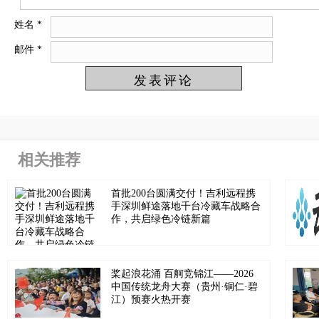
姓名
*
邮件
*
相关推荐
首批200台圆满交付！吉利远程携
手深圳鲜途落地千台冷藏车战略合
作，共启绿色冷链新篇
桨起浪花涌 百舸竞锦江——2026
中国传统龙舟大赛（贵州·铜仁·碧
江）预赛火热开赛